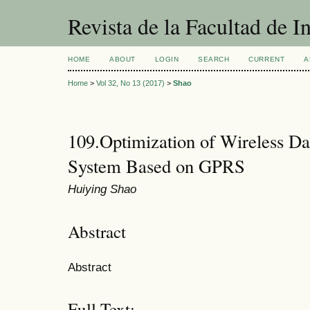
Revista de la Facultad de I
HOME
ABOUT
LOGIN
SEARCH
CURRENT
A
Home
>
Vol 32, No 13 (2017)
>
Shao
109.Optimization of Wireless Da
System Based on GPRS
Huiying Shao
Abstract
Abstract
Full Text: